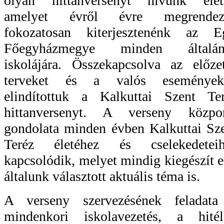
olyan hittanversenyt hívunk élet
amelyet évről évre megrendez
fokozatosan kiterjesztenénk az E
Főegyházmegye minden általán
iskolájára. Összekapcsolva az előze
terveket és a valós eseményeke
elindítottuk a Kalkuttai Szent Te
hittanversenyt. A verseny közpon
gondolata minden évben Kalkuttai Sz
Teréz életéhez és cselekedeteih
kapcsolódik, melyet mindig kiegészít 
általunk választott aktuális téma is.
A verseny szervezésének feladata
mindenkori iskolavezetés, a hitél